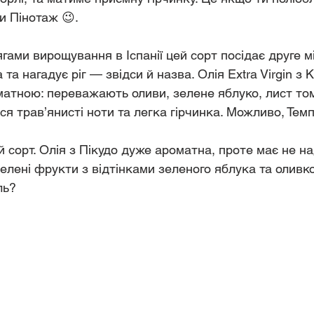
и Пінотаж 😉.
ягами вирощування в Іспанії цей сорт посідає друге м
 та нагадує ріг — звідси й назва. Олія Extra Virgin з 
атною: переважають оливи, зелене яблуко, лист том
я трав’янисті ноти та легка гірчинка. Можливо, Темп
й сорт. Олія з Пікудо дуже ароматна, проте має не на
елені фрукти з відтінками зеленого яблука та оливко
ль?