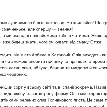
чемо зупинимося більш детально. Не хвилюйся! Ще тро
о смачненьке, але спершу — знання!
, а ми сьогодні познайомимо тебе з чотирма. Якщо з
 вже будеш знати, чого очікувати від смаку. Отже:
ходить від міста Арбека в Каталонії. Олія виходить ли
яд чи зможеш вловити гірчинку та пряність. В аромат
ві нотки олив, яблука, банана та мигдалю й свіжоск
ред червоних. 
ніший сорт у всьому світі та в Іспанії зокрема. Назив
є видовжену та загострену форму. Олія має характер
дтінками зелених олив і оливкового листа. Це саме т
горлі, та матиме приємну гірчинку. Це якщо ти полюб