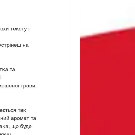
хи тексту і 
устрінеш на 
тка та 
і 
ошеної трави. 
ається так 
ний аромат та 
ака, що буде 
ляєш 