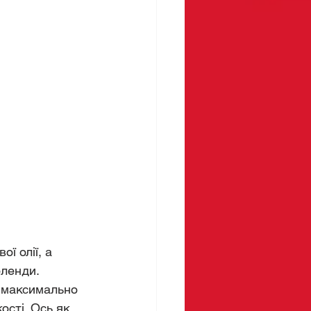
ї олії, а 
ленди. 
 максимально 
сті. Ось як, 