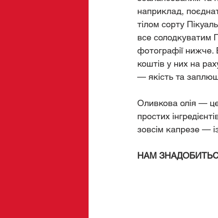
наприклад, поєднат
тілом сорту Пікуал
все солодкуватим П
фотографії нижче. 
коштів у них на рах
— якість та заплющ
Оливкова олія — це
простих інгредієнті
зовсім капрезе — і
НАМ ЗНАДОБИТЬС