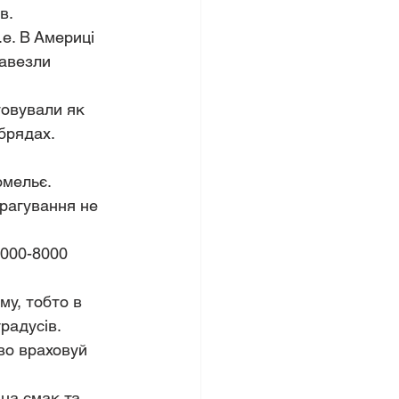
в. 
е. В Америці 
завезли 
товували як 
обрядах.
омельє. 
трагування не 
5000-8000 
му, тобто в 
радусів. 
ово враховуй 
на смак та 