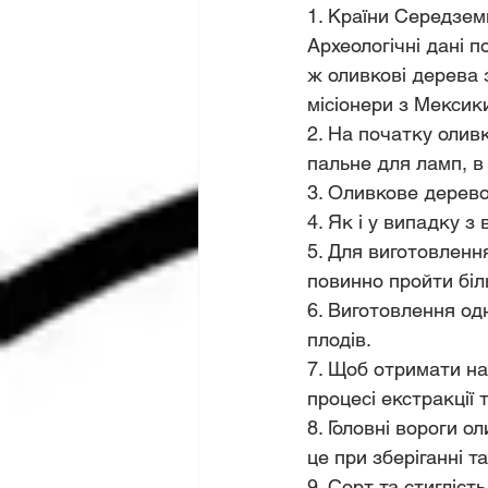
1. Країни Середзем
Археологічні дані п
ж оливкові дерева з
місіонери з Мексик
2. На початку олив
пальне для ламп, в 
3. Оливкове дерево
4. Як і у випадку з
5. Для виготовленн
повинно пройти біл
6. Виготовлення одн
плодів.
7. Щоб отримати наз
процесі екстракції
8. Головні вороги о
це при зберіганні та
9. Сорт та стигліс