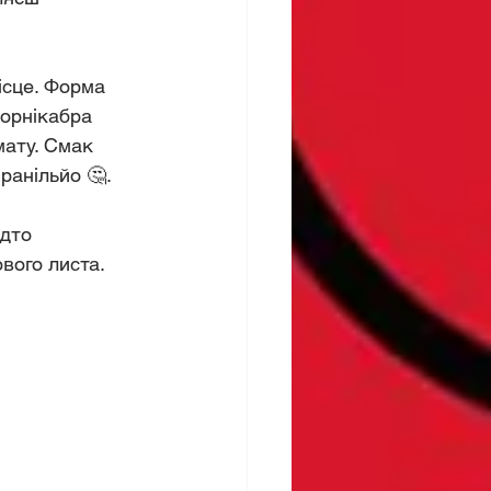
ісце. Форма 
Корнікабра 
ату. Смак 
ранільйо 🤔.
дто 
вого листа. 