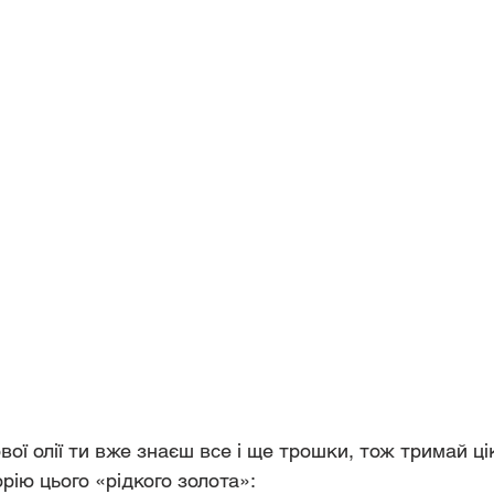
вої олії ти вже знаєш все і ще трошки, тож тримай ці
рію цього «рідкого золота»: