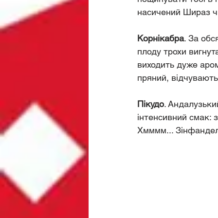
насичений Шираз ч
Корнікабра
. За обс
плоду трохи вигнута
виходить дуже аром
пряний, відчуваютьс
Пікудо
. Андалузьки
інтенсивний смак: з
Хмммм... Зінфанде