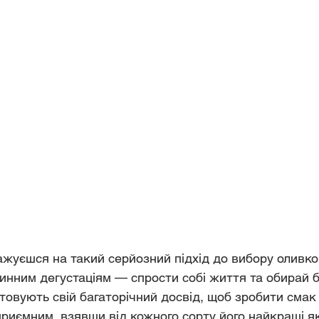
жуєшся на такий серйозний підхід до вибору оливково
инним дегустаціям — спрости собі життя та обирай б
овують свій багаторічний досвід, щоб зробити смак
риємним, взявши від кожного сорту його найкращі яко