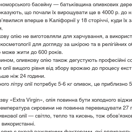
номорського басейну — батьківщина оливкових дере
оказують, що почали їх вирощувати ще в 4000 р. до н.
’явилися вперше в Каліфорнії у 18 сторіччі, куди їх 
и.
кову олію не виготовляли для харчування, а викорис
косметології для догляду за шкірою та в релігійних 
 може жити до 600 років. 
 вином, оливкову олію також дегустують професійні с
я олії вищого рівня від збору врожаю до процесу екс
ьше ніж 24 години. 
ого літру олії потребує 5-6 кг оливок, це приблизно 
ву «Extra Virgin», олія повинна бути холодного віджи
 температура сировини не повинна перевищувати 27 г
ливкової олії — світло, тепло та кисень, тож обов’язк
 використанні. 
ть олив є вкрай важливими факторами, які впливають 