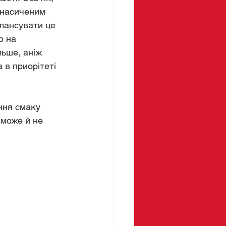
 насиченим 
алансувати це 
ю на 
ьше, аніж 
 в приорітеті 
ння смаку 
 може й не 