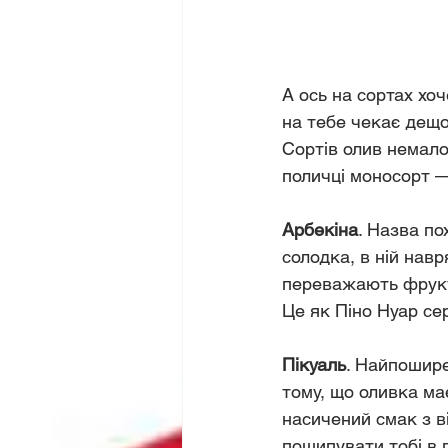
А ось на сортах хо
на тебе чекає дещ
Сортів олив немало
поличці моносорт —
Арбекіна
. Назва по
солодка, в ній навр
переважають фрукто
Це як Піно Нуар се
Пікуаль
. Найпошире
тому, що оливка ма
насичений смак з ві
пощипувати тобі в 