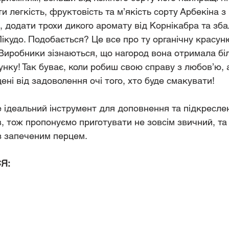
и легкість, фруктовість та м’якість сорту Арбекіна з
ь, додати трохи дикого аромату від Корнікабра та зб
ікудо. Подобається? Це все про ту органічну красун
Виробники зізнаються, що нагород вона отримала біл
унку! Так буває, коли робиш свою справу з любов’ю, а
ені від задоволення очі того, хто буде смакувати!
 ідеальний інструмент для доповнення та підкресле
в, тож пропонуємо приготувати не зовсім звичний, та
з запеченим перцем. 
Я: